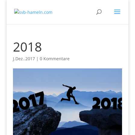
2018
J.Dez..2017
|
0 Kommentare